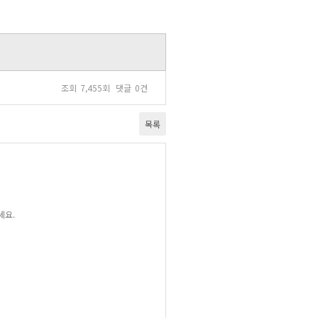
조회
7,455회
댓글
0건
목록
세요.