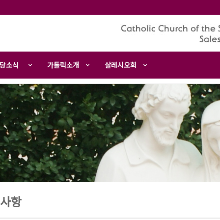
당소식
가톨릭소개
살레시오회
사항