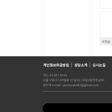
이전글
개인정보취급방침
성당소개
오시는길
TEL. 02-857-8541
서울 구로구 디지털로 27길 82 (구로3동천주교회)
관리자 e-mail : jamescube87@gmail.com