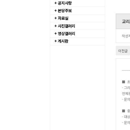
+ 공지사항
+ 본당주보
+ 자료실
교리
+ 사진갤러리
+ 영상갤러리
작성
+ 게시판
이전글
-----
■ 초
- 그
언제
- 문
■ 중
- 대
- 문