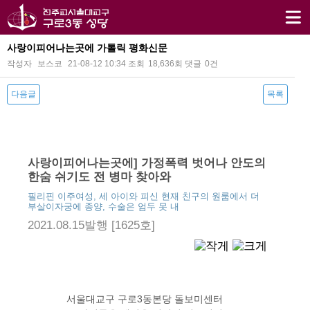
사랑이피어나는곳에 가톨릭 평화신문
작성자
보스코
21-08-12 10:34
조회
18,636회
댓글
0건
다음글
목록
본문
사랑이피어나는곳에] 가정폭력 벗어나 안도의
한숨 쉬기도 전 병마 찾아와
필리핀 이주여성, 세 아이와 피신 현재 친구의 원룸에서 더
부살이자궁에 종양, 수술은 엄두 못 내
2021.08.15발행 [1625호]
서울대교구 구로3동본당 돌보미센터