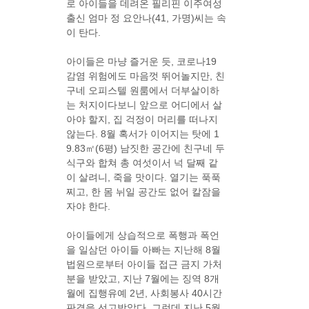
로 아이들을 데려온 필리핀 이주여성
출신 엄마 정 요안나(41, 가명)씨는 속
이 탄다.
아이들은 마냥 즐거운 듯, 코로나19
감염 위험에도 마음껏 뛰어놀지만, 친
구네 오피스텔 원룸에서 더부살이하
는 처지이다보니 앞으로 어디에서 살
아야 할지, 집 걱정이 머리를 떠나지
않는다. 8월 혹서가 이어지는 탓에 1
9.83㎡(6평) 남짓한 공간에 친구네 두
식구와 합쳐 총 여섯이서 넉 달째 같
이 살려니, 죽을 맛이다. 열기는 푹푹
찌고, 한 몸 뉘일 공간도 없어 칼잠을
자야 한다.
아이들에게 상습적으로 폭행과 폭언
을 일삼던 아이들 아빠는 지난해 8월
법원으로부터 아이들 접근 금지 가처
분을 받았고, 지난 7월에는 징역 8개
월에 집행유예 2년, 사회봉사 40시간
판결을 선고받았다. 그런데 지난 5월,